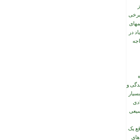
ز
 برخی
مهای
اد در
اجه
ندگی و
بسیار
ادی
سیعی
قع یک
های