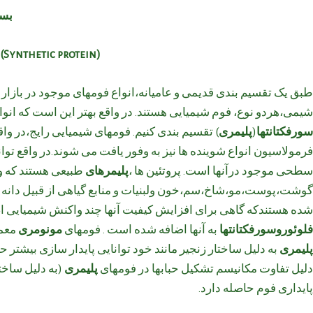
بسم
(Polymeric concrete foam(Synthetic protein
طبق یک تقسیم بندی قدیمی و عامیانه،انواع فومهای موجود در بازار
شیمی،هردو نوع، فوم شیمیایی هستند. در واقع بهتر این است که انواع
سورفکتانتها
(
پلیمری
) تقسیم بندی کنیم. فومهای شیمیایی رایج،در و
فرمولاسیون انواع شوینده ها نیز به وفور یافت می شوند.در واقع توا
سطحی موجود درآنها است. پروتئین ها ،
پلیمرهای
طبیعی هستند که و
گوشت،پوست،مو،شاخ،سم،خون ولبنیات و منابع گیاهی از قبیل دانه ها
شده هستندکه گاهی برای افزایش کیفیت آنها چند واکنش شیمیایی اضاف
فلوئوروسورفکتانتها
به آنها اضافه شده است . فومهای
مونومری
معمو
پلیمری
به دلیل ساختار زنجیر مانند خود توانایی پایدار سازی بیشتر حباب
دلیل تفاوت مکانیسم تشکیل حبابها در فومهای
پلیمری
(به دلیل ساخت
پایداری فوم حاصله دارد.