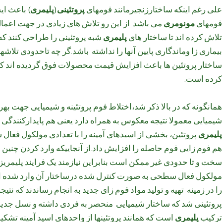
علی رغم اینکه ساختارزنجیرمانند فومهای
پروتئینی
(
پلیمری
) باعث ای
فومهای
مونومری
می باشد. از این رو تلاش های زیادی در جهت اعما
تلاش کرده اند تا ساختار های
پلیمری
شبه پروتئینی را طراحی کنند که
بیماری زا وماندگاری پایین آنها را نداشته باشد.گر چه تاحدودی تلاش
ساختار پروتئین ها باعث افزایش قیمت محصولات فوق گردیده اند که 
کرده است.
همانگونه که در بالا ذکر شد،اختلاط فوم پروتئینه و شیمیایی جهت بهره
شیمیایی معمولا نتیجه معکوس به همراه دارد یعنی هم پایدارکنندگی 
پلیمری
پروتئین، بخشی از اسیدهای آمینه را با تعدادی مولکول فعا
هم فوم زایی فوم حاصله را افزایش داد.از آنجاییکه وارد کردن چنین
سخت و تا حدودی غیر ممکن است بنابراین نیازمند یک فرایند پلیمریز
مولکول فعال سطحی به صورت کنترل شده درساختار آن وارد شده اند
را در زمینه تهیه و تولید مواد فوم زای جدید به انجام رساندند که نتیجه ۷ سال تحقیقات مستمر، منجر به تولید فوم بتن جد
پروتئینی شد که ساختار شیمیایی منحصر به فردی داشته و نسل جدیدی ا
ترکیب
پلیمری
است که همانند پروتئینها از واحدهای اسید آمینه تشکی