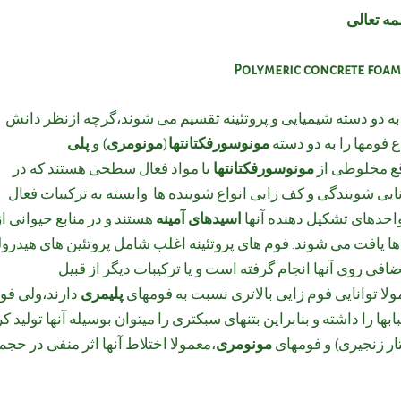
ه تعالی
 به دو دسته شیمیایی و پروتئینه تقسیم می شوند،گرچه ازنظر دانش
 فومها را به دو دسته
مونوسورفکتانتها
(
مونومری
) و
پلی
اقع مخلوطی از
مونوسورفکتانتها
یا مواد فعال سطحی هستند که در
نایی شویندگی و کف زایی انواع شوینده ها وابسته به ترکیبات فعال
احدهای تشکیل دهنده آنها
اسیدهای آمینه
هستند و در منابع حیوانی از
 یافت می شوند. فوم های پروتئینه اغلب شامل پروتئین های هیدرول
ی روی آنها انجام گرفته است و یا ترکیبات دیگر از قبیل
لا توانایی فوم زایی بالاتری نسبت به فومهای
پلیمری
دارند،ولی فو
ها را داشته و بنابراین بتنهای سبکتری را میتوان بوسیله آنها تولید کر
ار زنجیری) و فومهای
مونومری
،معمولا اختلاط آنها اثر منفی در حجم