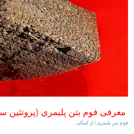
معرفی فوم بتن پلیمری (پروتئین س
فوم بتن پلیمری
/ از
کمالی