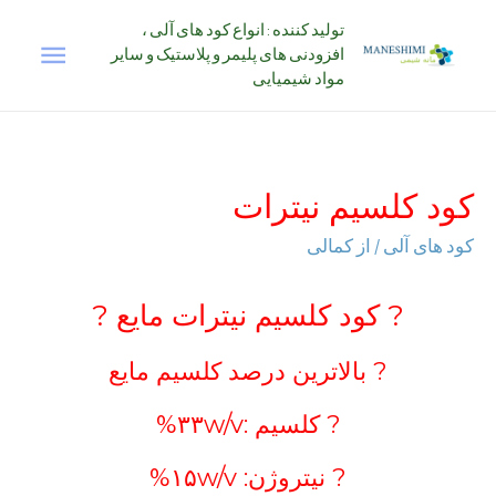
رش
تولید کننده : انواع کود های آلی ،
فهرس
ه
افزودنی های پلیمر و پلاستیک و سایر
حتوا
مواد شیمیایی
اصلی
کود کلسیم نیترات
کود های آلی
/ از
کمالی
? کود کلسیم نیترات مایع ?
? بالاترین درصد کلسیم مایع
? کلسیم :۳۳w/v%
? نیتروژن: ۱۵w/v%