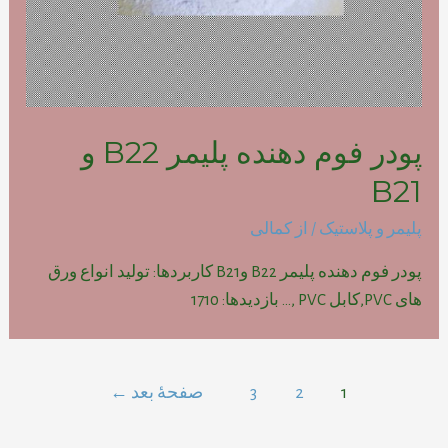
پودر فوم دهنده پلیمر B22 و
B21
پلیمر و پلاستیک
/ از
کمالی
پودر فوم دهنده پلیمر B22 وB21 کاربردها: تولید انواع ورق
های PVC,کابل PVC ,… بازدیدها: 1710
راهبری
1
2
3
صفحهٔ بعد
←
نوشته‌ها