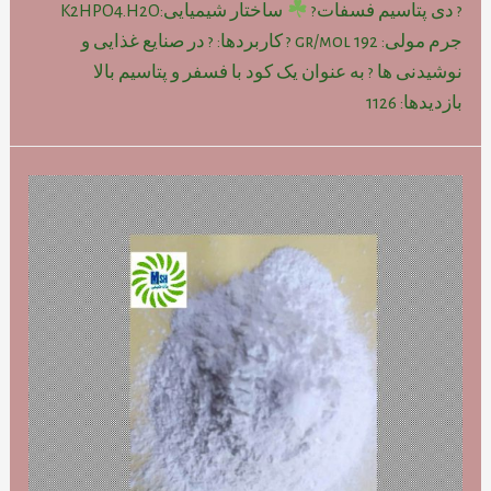
? دی پتاسیم فسفات?
ساختار شیمیایی:K2HPO4.H2O
جرم مولی: gr/mol 192 ? کاربردها: ? در صنایع غذایی و
نوشیدنی ها ? به عنوان یک کود با فسفر و پتاسیم بالا
بازدیدها: 1126