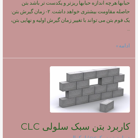
حبابها:هرچه اندازه حبابها ریزتر و یکدست تر باشد بتن
حاصله مقاومت بیشتری خواهد داشت. ۲- زمان گیرش بتن:
یک فوم بتن می تواند با تغییر زمان گیرش اولیه و نهایی بتن،
…
تاثیر
ادامه »
نوع
فوم
بر
روی
مقاومت
بتن
سبک
کاربرد بتن سبک سلولی CLC
درباره بتن سبک clc
/ از
کمالی