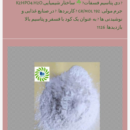
? دی پتاسیم فسفات?
ساختار شیمیایی:K2HPO4.H2O
جرم مولی: gr/mol 192 ? کاربردها: ? در صنایع غذایی و
نوشیدنی ها ? به عنوان یک کود با فسفر و پتاسیم بالا
بازدیدها: 1126