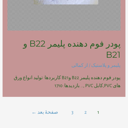
پودر فوم دهنده پلیمر B22 و
B21
پلیمر و پلاستیک
/ از
کمالی
پودر فوم دهنده پلیمر B22 وB21 کاربردها: تولید انواع ورق
های PVC,کابل PVC ,… بازدیدها: 1710
راهبری
1
2
3
صفحهٔ بعد
←
نوشته‌ها