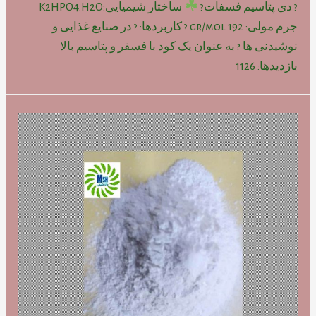
? دی پتاسیم فسفات?
ساختار شیمیایی:K2HPO4.H2O
جرم مولی: gr/mol 192 ? کاربردها: ? در صنایع غذایی و
نوشیدنی ها ? به عنوان یک کود با فسفر و پتاسیم بالا
بازدیدها: 1126