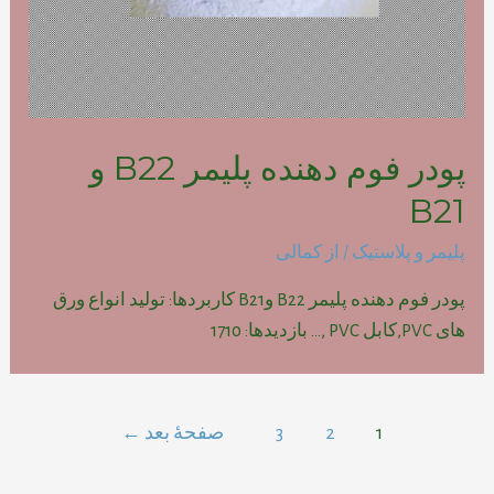
پودر فوم دهنده پلیمر B22 و
B21
پلیمر و پلاستیک
/ از
کمالی
پودر فوم دهنده پلیمر B22 وB21 کاربردها: تولید انواع ورق
های PVC,کابل PVC ,… بازدیدها: 1710
راهبری
1
2
3
صفحهٔ بعد
←
نوشته‌ها