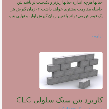
حبابها:هرچه اندازه حبابها ریزتر و یکدست تر باشد بتن
حاصله مقاومت بیشتری خواهد داشت. ۲- زمان گیرش بتن:
یک فوم بتن می تواند با تغییر زمان گیرش اولیه و نهایی بتن،
…
تاثیر
ادامه »
نوع
فوم
بر
روی
مقاومت
بتن
سبک
کاربرد بتن سبک سلولی CLC
درباره بتن سبک clc
/ از
کمالی