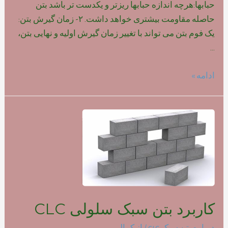
حبابها:هرچه اندازه حبابها ریزتر و یکدست تر باشد بتن
حاصله مقاومت بیشتری خواهد داشت. ۲- زمان گیرش بتن:
یک فوم بتن می تواند با تغییر زمان گیرش اولیه و نهایی بتن،
…
تاثیر
ادامه »
نوع
فوم
بر
روی
مقاومت
بتن
سبک
کاربرد بتن سبک سلولی CLC
درباره بتن سبک clc
/ از
کمالی