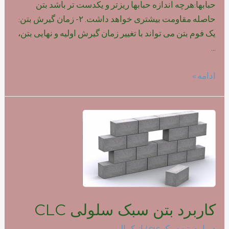
حبابها:هرچه اندازه حبابها ریزتر و یکدست تر باشد بتن
حاصله مقاومت بیشتری خواهد داشت. ۲- زمان گیرش بتن:
یک فوم بتن می تواند با تغییر زمان گیرش اولیه و نهایی بتن،
…
تاثیر
ادامه »
نوع
فوم
بر
روی
مقاومت
بتن
سبک
کاربرد بتن سبک سلولی CLC
درباره بتن سبک clc
/ از
کمالی