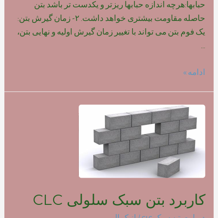
حبابها:هرچه اندازه حبابها ریزتر و یکدست تر باشد بتن
حاصله مقاومت بیشتری خواهد داشت. ۲- زمان گیرش بتن:
یک فوم بتن می تواند با تغییر زمان گیرش اولیه و نهایی بتن،
…
تاثیر
ادامه »
نوع
فوم
بر
روی
مقاومت
بتن
سبک
کاربرد بتن سبک سلولی CLC
درباره بتن سبک clc
/ از
کمالی