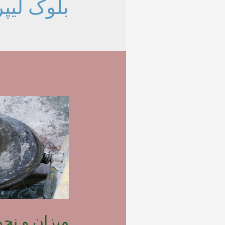
بلوک لیپر
میزان و نح