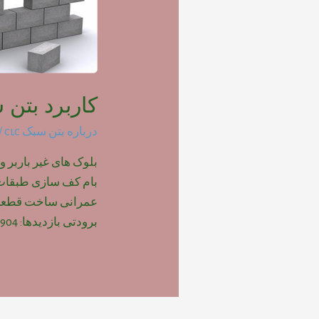
کاربرد بتن س
درباره بتن سبک clc
/ 
بلوک های غیر باربر و
بام کف سازی طبقات پ
عمرانی ساخت قطعات
برودتی بازدیدها: 904