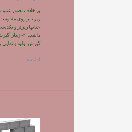
بر خلاف تصور عمومی ،
حبابها ریزتر و یکدس
داشت. ۲- زمان
گیرش اولیه و نهایی ب
تاثیر
ادامه »
نوع
فوم
بر
روی
مقاومت
بتن
سبک