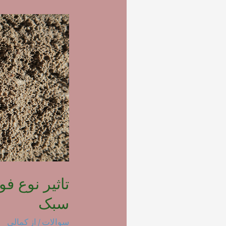
تاثیر نوع ف
سبک
سوالات
/ از
کمالی