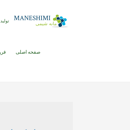
رش
ه
حتوا
تولید 
صفحه اصلی
فرو