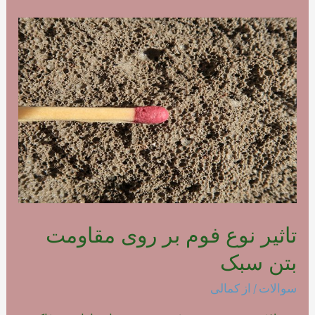
نحوه
مصرف
فوم
بتن
پلیمری
تاثیر نوع فوم بر روی مقاومت
بتن سبک
سوالات
/ از
کمالی