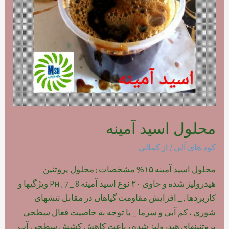
محلول اسید آمینه
کود های آلی
/ از
کمالی
محلول اسید آمینه ۱۵% مشخصات ; محلول پروتئین
هیدرولیز شده و حاوی ۲۰ نوع اسید آمینه Ph ; 7 _ 8 ویژگیها و
کاربردها ; _ افزایش مقاومت گیاهان در مقابل تنشهای
شوری ، کم آبی و سرما _ با توجه به خاصیت فعال سطحی
پروتئینهای هیدرولیز شده ، باعث کاهش کشش سطحی آب