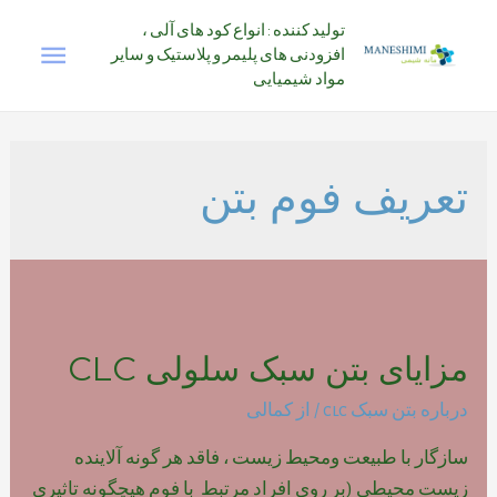
رش
تولید کننده : انواع کود های آلی ،
فهرس
ه
افزودنی های پلیمر و پلاستیک و سایر
حتوا
مواد شیمیایی
اصلی
تعریف فوم بتن
مزایای بتن سبک سلولی CLC
درباره بتن سبک clc
/ از
کمالی
سازگار با طبیعت ومحیط زیست ، فاقد هر گونه آلاینده
زیست محیطی (بر روی افراد مرتبط با فوم هیچگونه تاثیری