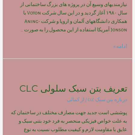
نیازمندیهای وسیع آن در پروژه های بزرگ ساختمانی از
سال ۱۹۸۰ آغاز گردید و در این سال شرکت Voton با
همکاری دانشگاههای آلمان و اروپا و شرکت Aning-
Jonson آمریکا استفاده از این محصول را به صورت …
تاریخچه
ادامه »
بتن
سبک
سلولی
CLC
تعریف بتن سبک سلولی CLC
درباره بتن سبک clc
/ از
کمالی
پوششی است جدید جهت مصارف مختلف در ساختمان که
به علت خواص فیزیکی منحصر به فرد خود بتنی سبک و
عایق با مقاومت لازم و کیفیت مطلوب نسبت به نوع