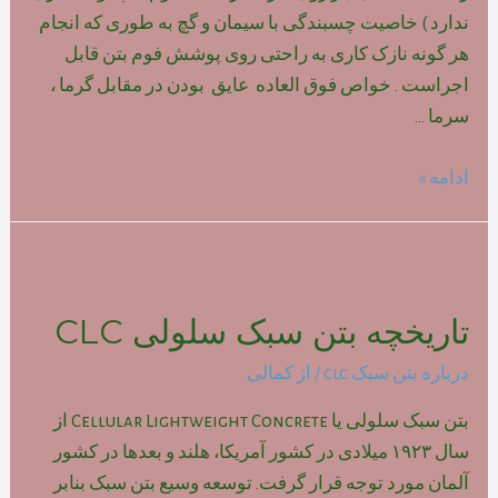
ندارد ) خاصیت چسبندگی با سیمان و گچ به طوری که انجام
هر گونه نازک کاری به راحتی روی پوشش فوم بتن قابل
اجراست . خواص فوق العاده عایق بودن در مقابل گرما ،
سرما …
مزایای
ادامه »
بتن
سبک
سلولی
CLC
تاریخچه بتن سبک سلولی CLC
درباره بتن سبک clc
/ از
کمالی
بتن سبک سلولی یا Cellular Lightweight Concrete از
سال ۱۹۲۳ میلادی در کشور آمریکا، هلند و بعدها در کشور
آلمان مورد توجه قرار گرفت. توسعه وسیع بتن سبک بنابر