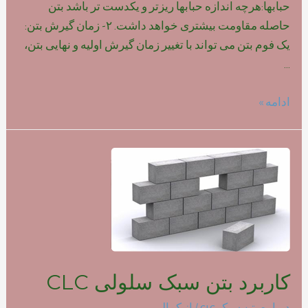
حبابها:هرچه اندازه حبابها ریزتر و یکدست تر باشد بتن
حاصله مقاومت بیشتری خواهد داشت. ۲- زمان گیرش بتن:
یک فوم بتن می تواند با تغییر زمان گیرش اولیه و نهایی بتن،
…
تاثیر
ادامه »
نوع
فوم
بر
روی
مقاومت
بتن
سبک
کاربرد بتن سبک سلولی CLC
درباره بتن سبک clc
/ از
کمالی