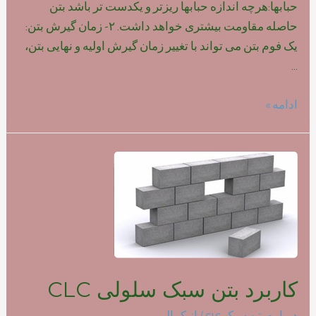
حبابها:هرچه اندازه حبابها ریزتر و یکدست تر باشد بتن
حاصله مقاومت بیشتری خواهد داشت. ۲- زمان گیرش بتن:
یک فوم بتن می تواند با تغییر زمان گیرش اولیه و نهایی بتن،
…
تاثیر
ادامه »
نوع
فوم
بر
روی
مقاومت
بتن
سبک
کاربرد بتن سبک سلولی CLC
درباره بتن سبک clc
/ از
کمالی