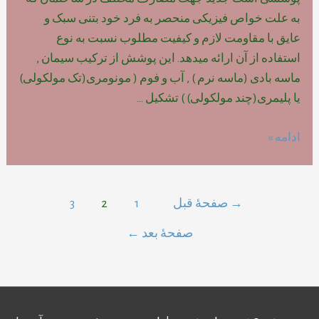
به علت خواص فیزیکی منحصر به فرد خود بتنی سبک و
عایق با مقاومت لازم و کیفیت مطلوب نسبت به نوع
استفاده از آن ارائه میدهد. این پوشش از ترکیب سیمان ,
ماسه بادی (ماسه نرم ) , آب و فوم ( مونومری(تک مولکولی)
یا پلیمری(چند مولکولی) ) تشکیل …
تعریف
ادامه »
بتن
سبک
سلولی
راهبری
→
صفحهٔ قبل
1
2
3
CLC
نوشته‌ها
صفحهٔ بعد
←