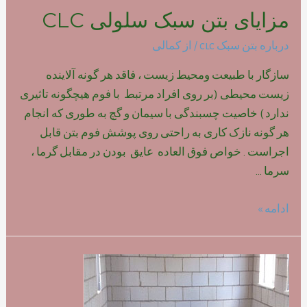
مزایای بتن سبک سلولی CLC
درباره بتن سبک clc
/ از
کمالی
سازگار با طبیعت ومحیط زیست ، فاقد هر گونه آلاینده
زیست محیطی (بر روی افراد مرتبط با فوم هیچگونه تاثیری
ندارد ) خاصیت چسبندگی با سیمان و گچ به طوری که انجام
هر گونه نازک کاری به راحتی روی پوشش فوم بتن قابل
اجراست . خواص فوق العاده عایق بودن در مقابل گرما ،
سرما …
مزایای
ادامه »
بتن
سبک
سلولی
CLC