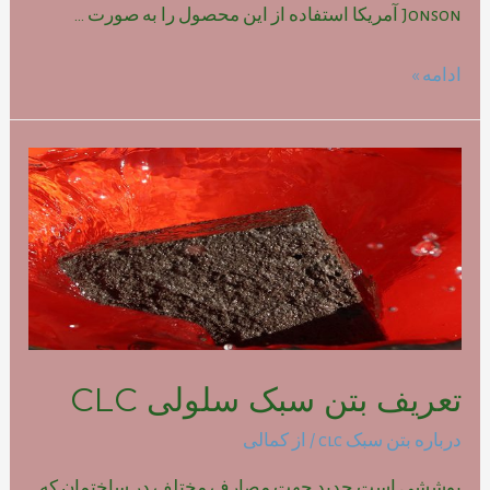
Jonson آمریکا استفاده از این محصول را به صورت …
تاریخچه
ادامه »
بتن
سبک
سلولی
CLC
تعریف بتن سبک سلولی CLC
درباره بتن سبک clc
/ از
کمالی
پوششی است جدید جهت مصارف مختلف در ساختمان که