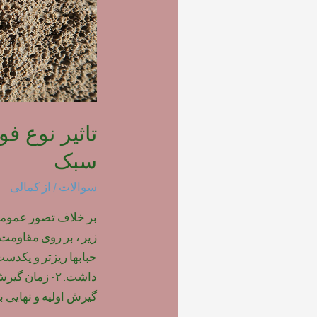
تاثیر نوع ف
سبک
سوالات
/ از
کمالی
بر خلاف تصور عمومی ،
حبابها ریزتر و یکدس
داشت. ۲- زمان
گیرش اولیه و نهایی ب