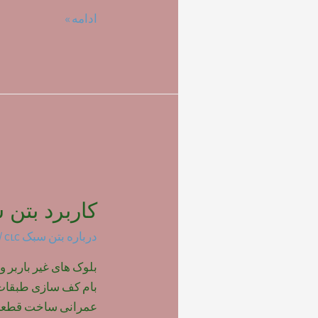
تاثیر
ادامه »
نوع
فوم
بر
روی
مقاومت
بتن
سبک
کاربرد بتن س
درباره بتن سبک clc
/ 
بلوک های غیر باربر و
بام کف سازی طبقات پ
عمرانی ساخت قطعات