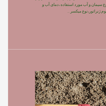
وع سیمان و آب مورد استفاده ،دمای آب و
م ژنراتور،نوع میکسر …