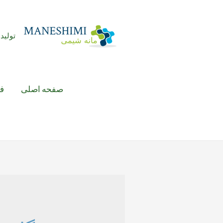
رش
ه
حتوا
تولید 
صفحه اصلی
ف