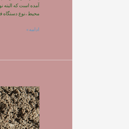
آمده است که البته ن
محیط ،نوع دستگاه فو
میزان
ادامه »
و
نحوه
مصرف
فوم
بتن
پلیمری