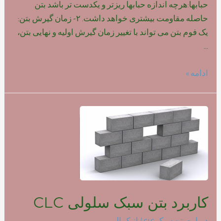
حبابها:هرچه اندازه حبابها ریزتر و یکدست تر باشد بتن
حاصله مقاومت بیشتری خواهد داشت. ۲- زمان گیرش بتن:
یک فوم بتن می تواند با تغییر زمان گیرش اولیه و نهایی بتن،
…
تاثیر
ادامه »
نوع
فوم
بر
روی
مقاومت
بتن
سبک
کاربرد بتن سبک سلولی CLC
درباره بتن سبک clc
/ از
کمالی