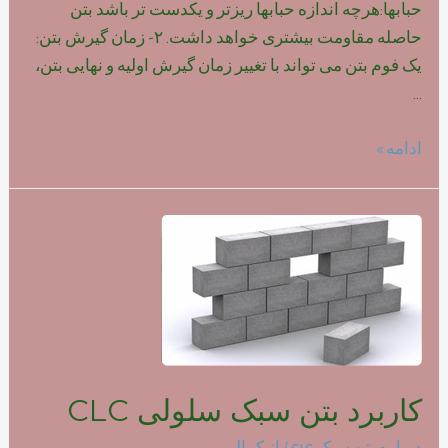
حبابها:هرچه اندازه حبابها ریزتر و یکدست تر باشد بتن
حاصله مقاومت بیشتری خواهد داشت. ۲- زمان گیرش بتن:
یک فوم بتن می تواند با تغییر زمان گیرش اولیه و نهایی بتن،
…
تاثیر
ادامه »
نوع
فوم
بر
روی
مقاومت
بتن
سبک
کاربرد بتن سبک سلولی CLC
درباره بتن سبک clc
/ از
کمالی