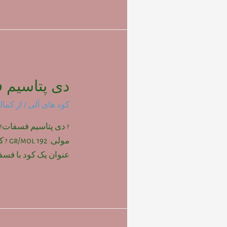
دی پتاسیم 
کود های آلی
/ از
کمال
? دی پتاسیم فسفات?
مولی
عنوان یک کود با فسفر و 