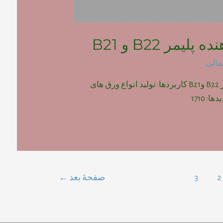
لیمر B22 و B21
مالی
پودر فوم دهنده پلیمر B22 وB21 کاربردها: تولید انواع ورق های
2
3
صفحهٔ بعد
←