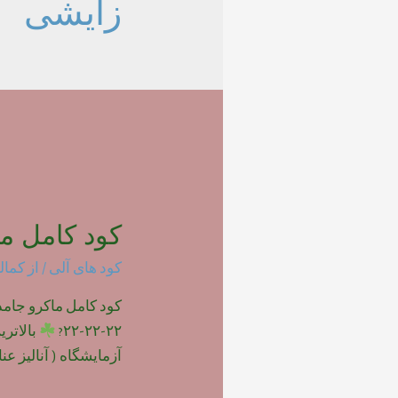
زایشی
کود کامل ما
کود های آلی
/ از
کمال
۲۲-۲۲-۲۲?
بالاتر
آزمایشگاه ( آنالیز عناصر 