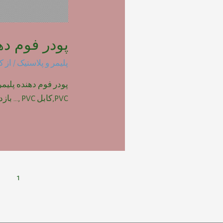
پودر فوم دهنده پ
پلیمر و پلاستیک
/ از
ک
PVC,کابل PVC ,… بازدیدها: 1710
راهبری
1
نوشته‌ها