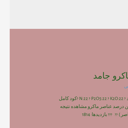
کرو جامد
ی
کود کامل ماکرو جامد ? N:22 ? P2O5:22 ? K2O:22 ?کود کامل
ین درصد عناصر ماکرو مشاهده نتیجه
) ?? ??? بازدیدها: 1814