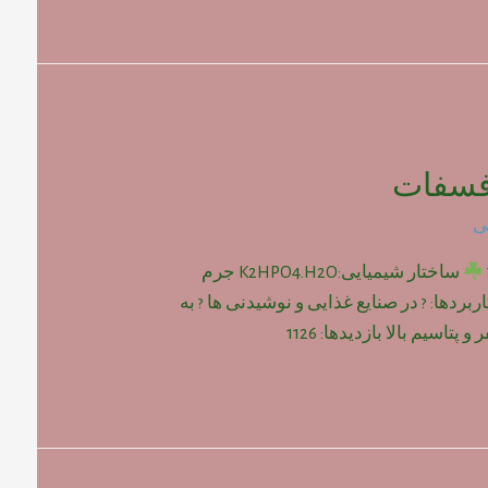
فسفات
ی
ساختار شیمیایی:K2HPO4.H2O جرم
: gr/mol 192 ? کاربردها: ? در صنایع غذایی و نوشیدنی ها ? به
پتاسیم بالا بازدیدها: 1126