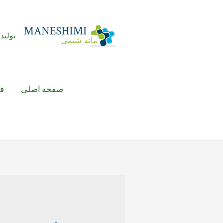
رش
ه
حتوا
تولید 
صفحه اصلی
ف