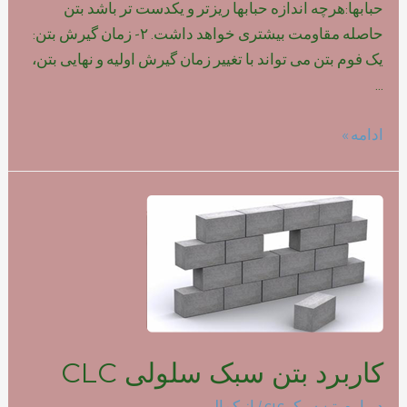
حبابها:هرچه اندازه حبابها ریزتر و یکدست تر باشد بتن
حاصله مقاومت بیشتری خواهد داشت. ۲- زمان گیرش بتن:
یک فوم بتن می تواند با تغییر زمان گیرش اولیه و نهایی بتن،
…
تاثیر
ادامه »
نوع
فوم
بر
روی
مقاومت
بتن
سبک
کاربرد بتن سبک سلولی CLC
درباره بتن سبک clc
/ از
کمالی