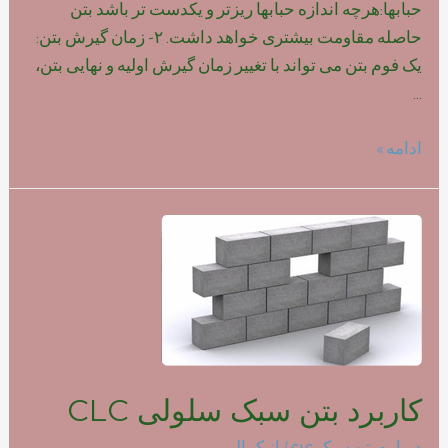
حبابها:هرچه اندازه حبابها ریزتر و یکدست تر باشد بتن
حاصله مقاومت بیشتری خواهد داشت. ۲- زمان گیرش بتن:
یک فوم بتن می تواند با تغییر زمان گیرش اولیه و نهایی بتن،
…
تاثیر
ادامه »
نوع
فوم
بر
روی
مقاومت
بتن
سبک
کاربرد بتن سبک سلولی CLC
درباره بتن سبک clc
/ از
کمالی