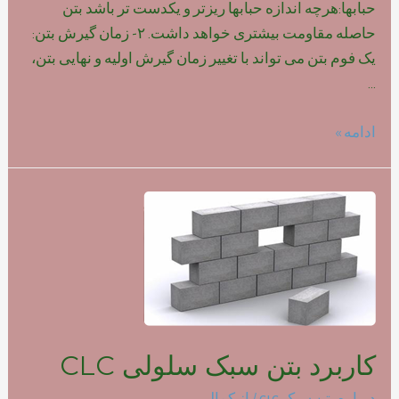
حبابها:هرچه اندازه حبابها ریزتر و یکدست تر باشد بتن
حاصله مقاومت بیشتری خواهد داشت. ۲- زمان گیرش بتن:
یک فوم بتن می تواند با تغییر زمان گیرش اولیه و نهایی بتن،
…
تاثیر
ادامه »
نوع
فوم
بر
روی
مقاومت
بتن
سبک
کاربرد بتن سبک سلولی CLC
درباره بتن سبک clc
/ از
کمالی