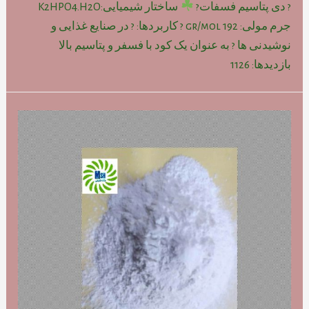
? دی پتاسیم فسفات?
ساختار شیمیایی:K2HPO4.H2O
جرم مولی: gr/mol 192 ? کاربردها: ? در صنایع غذایی و
نوشیدنی ها ? به عنوان یک کود با فسفر و پتاسیم بالا
بازدیدها: 1126