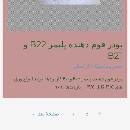
پودر فوم دهنده پلیمر B22 و
B21
پلیمر و پلاستیک
/ از
کمالی
پودر فوم دهنده پلیمر B22 وB21 کاربردها: تولید انواع ورق
های PVC,کابل PVC ,… بازدیدها: 1710
راهبری
1
2
3
صفحهٔ بعد
←
نوشته‌ها