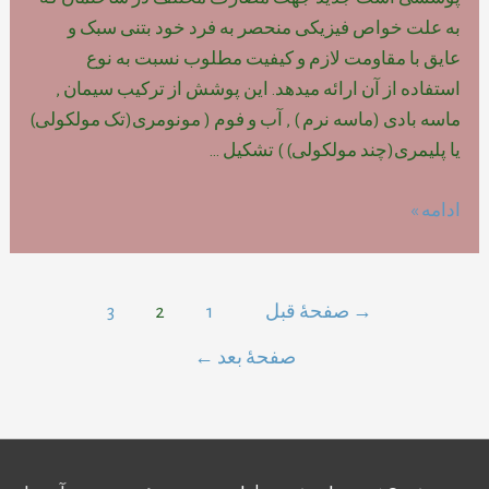
به علت خواص فیزیکی منحصر به فرد خود بتنی سبک و
عایق با مقاومت لازم و کیفیت مطلوب نسبت به نوع
استفاده از آن ارائه میدهد. این پوشش از ترکیب سیمان ,
ماسه بادی (ماسه نرم ) , آب و فوم ( مونومری(تک مولکولی)
یا پلیمری(چند مولکولی) ) تشکیل …
تعریف
ادامه »
بتن
سبک
سلولی
راهبری
→
صفحهٔ قبل
1
2
3
CLC
نوشته‌ها
صفحهٔ بعد
←