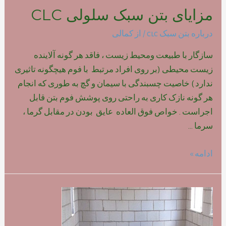
مزایای بتن سبک سلولی CLC
درباره بتن سبک clc
/ از
کمالی
سازگار با طبیعت ومحیط زیست ، فاقد هر گونه آلاینده
زیست محیطی (بر روی افراد مرتبط با فوم هیچگونه تاثیری
ندارد ) خاصیت چسبندگی با سیمان و گچ به طوری که انجام
هر گونه نازک کاری به راحتی روی پوشش فوم بتن قابل
اجراست . خواص فوق العاده عایق بودن در مقابل گرما ،
سرما …
مزایای
ادامه »
بتن
سبک
سلولی
CLC