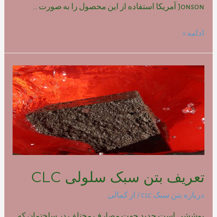
Jonson آمریکا استفاده از این محصول را به صورت …
تاریخچه
ادامه »
بتن
سبک
سلولی
CLC
تعریف بتن سبک سلولی CLC
درباره بتن سبک clc
/ از
کمالی
پوششی است جدید جهت مصارف مختلف در ساختمان که