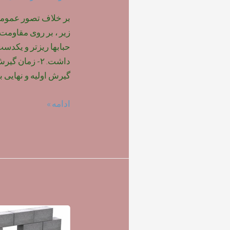
بر خلاف تصور عمومی ،
حبابها ریزتر و یکدس
داشت. ۲- زمان
گیرش اولیه و نهایی ب
تاثیر
ادامه »
نوع
فوم
بر
روی
مقاومت
بتن
سبک