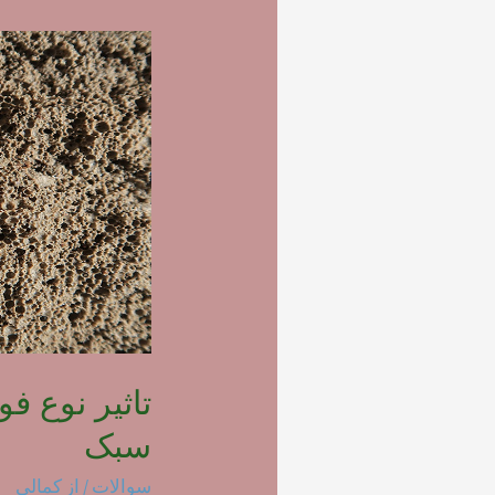
تاثیر نوع ف
سبک
سوالات
/ از
کمالی