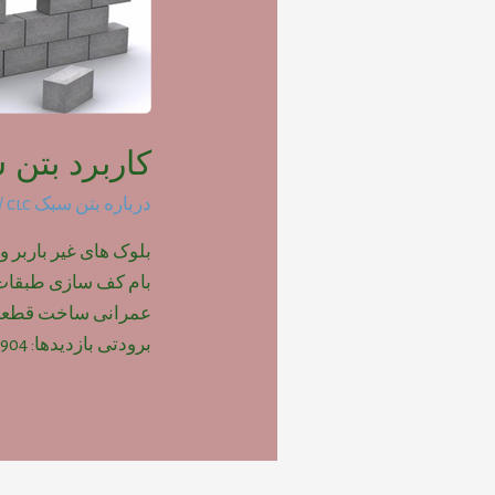
کاربرد بتن س
درباره بتن سبک clc
/ 
بلوک های غیر باربر و
بام کف سازی طبقات پ
عمرانی ساخت قطعات
برودتی بازدیدها: 904