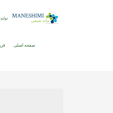
رش
ه
حتوا
تولید 
صفحه اصلی
فرو