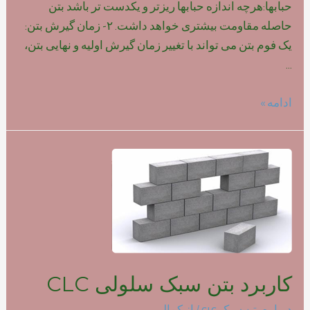
حبابها:هرچه اندازه حبابها ریزتر و یکدست تر باشد بتن
حاصله مقاومت بیشتری خواهد داشت. ۲- زمان گیرش بتن:
یک فوم بتن می تواند با تغییر زمان گیرش اولیه و نهایی بتن،
…
تاثیر
ادامه »
نوع
فوم
بر
روی
مقاومت
بتن
سبک
کاربرد بتن سبک سلولی CLC
درباره بتن سبک clc
/ از
کمالی