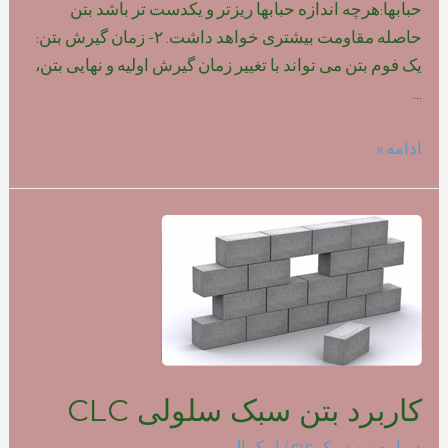
حبابها:هرچه اندازه حبابها ریزتر و یکدست تر باشد بتن
حاصله مقاومت بیشتری خواهد داشت. ۲- زمان گیرش بتن:
یک فوم بتن می تواند با تغییر زمان گیرش اولیه و نهایی بتن،
…
تاثیر
ادامه »
نوع
فوم
بر
روی
مقاومت
بتن
سبک
کاربرد بتن سبک سلولی CLC
درباره بتن سبک clc
/ از
کمالی