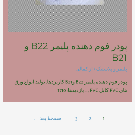
پودر فوم دهنده پلیمر B22 و
B21
پلیمر و پلاستیک
/ از
کمالی
پودر فوم دهنده پلیمر B22 وB21 کاربردها: تولید انواع ورق
های PVC,کابل PVC ,… بازدیدها: 1710
راهبری
1
2
3
صفحهٔ بعد
←
نوشته‌ها