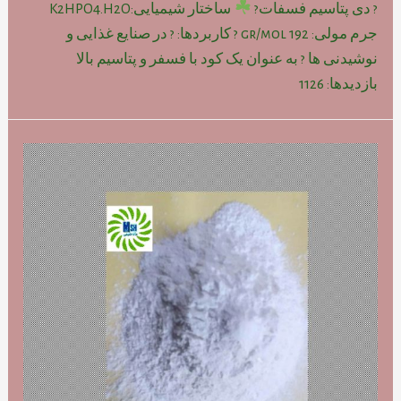
? دی پتاسیم فسفات?
ساختار شیمیایی:K2HPO4.H2O
جرم مولی: gr/mol 192 ? کاربردها: ? در صنایع غذایی و
نوشیدنی ها ? به عنوان یک کود با فسفر و پتاسیم بالا
بازدیدها: 1126