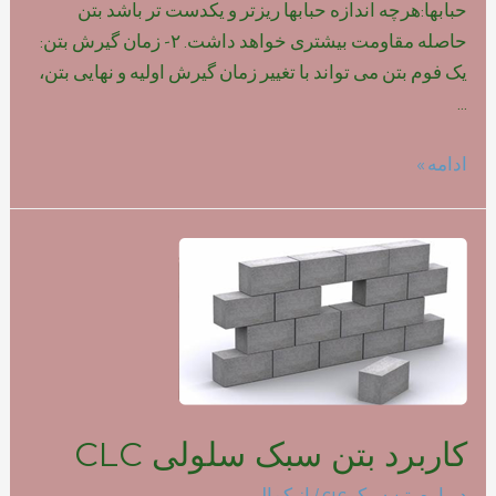
حبابها:هرچه اندازه حبابها ریزتر و یکدست تر باشد بتن
حاصله مقاومت بیشتری خواهد داشت. ۲- زمان گیرش بتن:
یک فوم بتن می تواند با تغییر زمان گیرش اولیه و نهایی بتن،
…
تاثیر
ادامه »
نوع
فوم
بر
روی
مقاومت
بتن
سبک
کاربرد بتن سبک سلولی CLC
درباره بتن سبک clc
/ از
کمالی