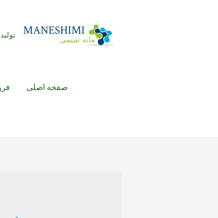
رش
ه
حتوا
تولید 
صفحه اصلی
فرو