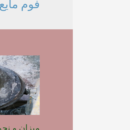
فوم مایع 
میزان و نح