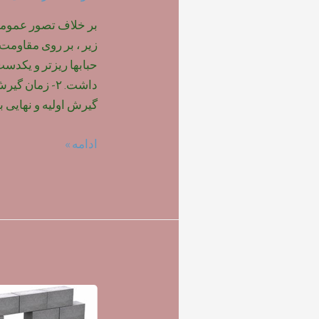
بر خلاف تصور عمومی ،
حبابها ریزتر و یکدس
داشت. ۲- زمان
گیرش اولیه و نهایی ب
تاثیر
ادامه »
نوع
فوم
بر
روی
مقاومت
بتن
سبک