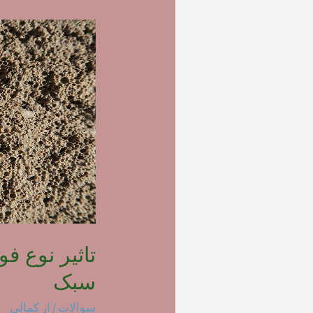
تاثیر نوع ف
سبک
سوالات
/ از
کمالی