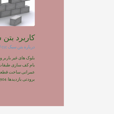
کاربرد بتن س
درباره بتن سبک clc
/ 
بلوک های غیر باربر و
بام کف سازی طبقات پ
عمرانی ساخت قطعات
برودتی بازدیدها: 904