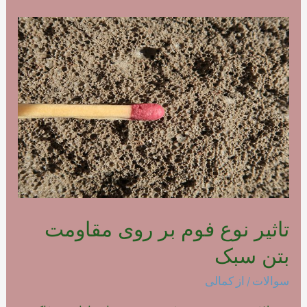
نحوه
مصرف
فوم
بتن
پلیمری
تاثیر نوع فوم بر روی مقاومت
بتن سبک
سوالات
/ از
کمالی