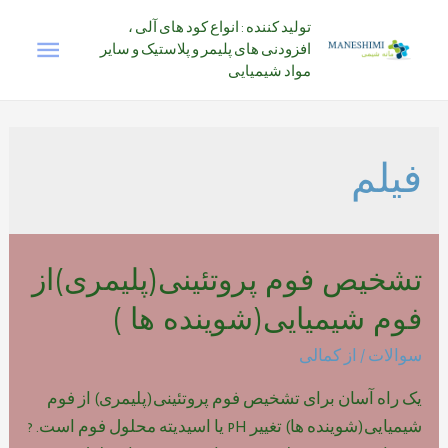
رش
تولید کننده : انواع کود های آلی ،
فهرس
ه
افزودنی های پلیمر و پلاستیک و سایر
حتوا
مواد شیمیایی
اصلی
فیلم
تشخیص فوم پروتئینی(پلیمری)از
فوم شیمیایی(شوینده ها )
سوالات
/ از
کمالی
یک راه آسان برای تشخیص فوم پروتئینی(پلیمری) از فوم
شیمیایی(شوینده ها) تغییر pH یا اسیدیته محلول فوم است. ?