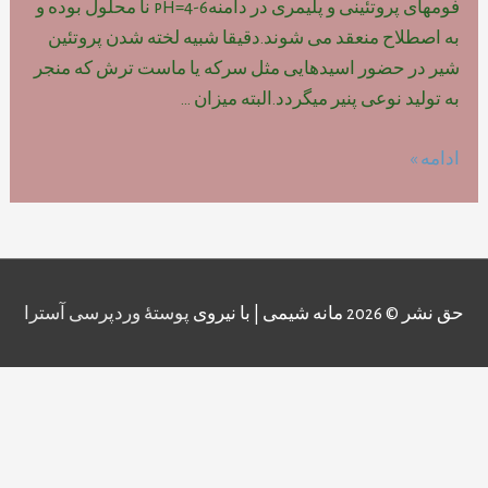
فومهای پروتئینی و پلیمری در دامنهpH=4-6 نا محلول بوده و
به اصطلاح منعقد می شوند.دقیقا شبیه لخته شدن پروتئین
شیر در حضور اسیدهایی مثل سرکه یا ماست ترش که منجر
به تولید نوعی پنیر میگردد.البته میزان …
تشخیص
ادامه »
فوم
پروتئینی(پلیمری)از
فوم
شیمیایی(شوینده
ها
حق نشر © 2026
مانه شیمی
| با نیروی
پوستهٔ وردپرسی آسترا
)