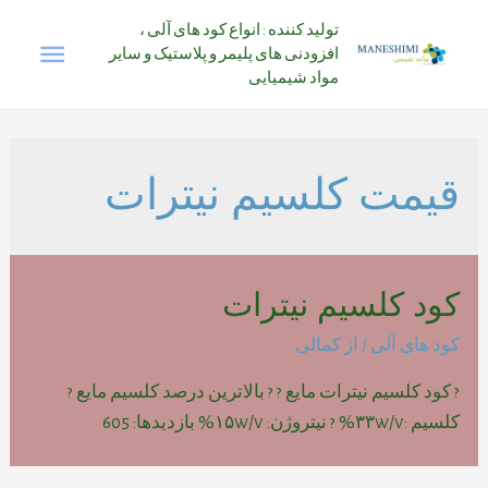
رش
تولید کننده : انواع کود های آلی ،
فهرس
ه
افزودنی های پلیمر و پلاستیک و سایر
حتوا
مواد شیمیایی
اصلی
قیمت کلسیم نیترات
کود کلسیم نیترات
کود های آلی
/ از
کمالی
? کود کلسیم نیترات مایع ? ? بالاترین درصد کلسیم مایع ?
کلسیم :۳۳w/v% ? نیتروژن: ۱۵w/v% بازدیدها: 605