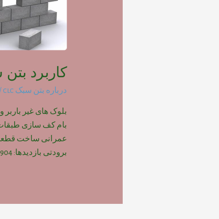
کاربرد بتن س
درباره بتن سبک clc
/ 
بلوک های غیر باربر و
بام کف سازی طبقات پ
عمرانی ساخت قطعات
برودتی بازدیدها: 904