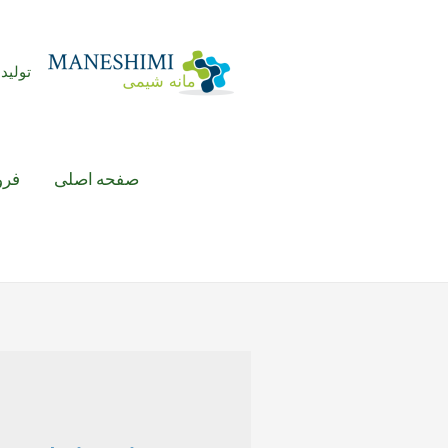
رش
ه
حتوا
تولید 
صفحه اصلی
فرو