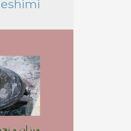
eshimi
میزان و نح