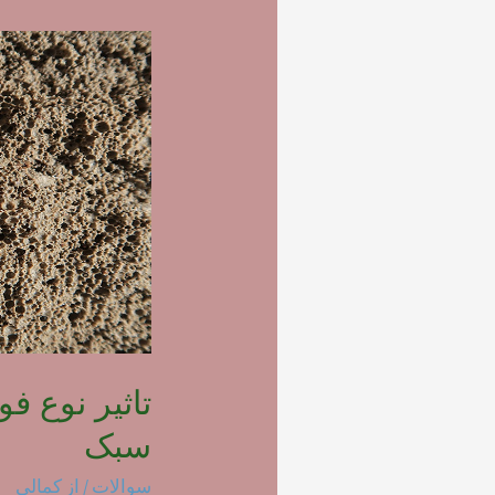
تاثیر نوع ف
سبک
سوالات
/ از
کمالی