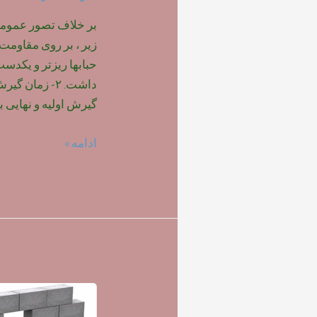
بر خلاف تصور عمومی ،
حبابها ریزتر و یکدس
داشت. ۲- زمان
گیرش اولیه و نهایی ب
تاثیر
ادامه »
نوع
فوم
بر
روی
مقاومت
بتن
سبک