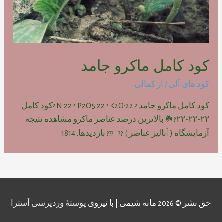
کود کامل ماکرو جامد
کود های آلی
/ از
کمالی
کود کامل ماکرو جامد ? N:22 ? P2O5:22 ? K2O:22 ?کود کامل
۲۲-۲۲-۲۲? ☘️ بالاترین درصد عناصر ماکرو مشاهده نتیجه
آزمایشگاه ( آنالیز عناصر ) ?? ??? بازدیدها: 1814
حق نشر © 2026
مانه شیمی
| با نیروی
پوستهٔ وردپرسی آسترا