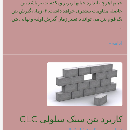
حبابها:هرچه اندازه حبابها ریزتر و یکدست تر باشد بتن
حاصله مقاومت بیشتری خواهد داشت. ۲- زمان گیرش بتن:
یک فوم بتن می تواند با تغییر زمان گیرش اولیه و نهایی بتن،
…
تاثیر
ادامه »
نوع
فوم
بر
روی
مقاومت
بتن
سبک
کاربرد بتن سبک سلولی CLC
درباره بتن سبک clc
/ از
کمالی