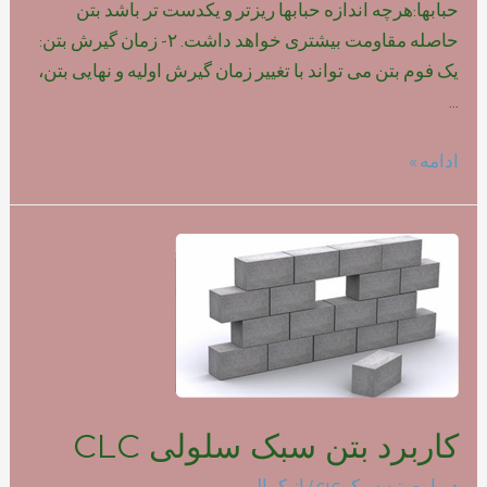
حبابها:هرچه اندازه حبابها ریزتر و یکدست تر باشد بتن
حاصله مقاومت بیشتری خواهد داشت. ۲- زمان گیرش بتن:
یک فوم بتن می تواند با تغییر زمان گیرش اولیه و نهایی بتن،
…
تاثیر
ادامه »
نوع
فوم
بر
روی
مقاومت
بتن
سبک
کاربرد بتن سبک سلولی CLC
درباره بتن سبک clc
/ از
کمالی