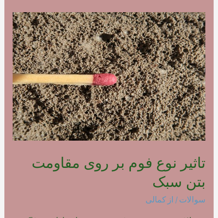
نحوه
مصرف
فوم
بتن
پلیمری
تاثیر نوع فوم بر روی مقاومت
بتن سبک
سوالات
/ از
کمالی