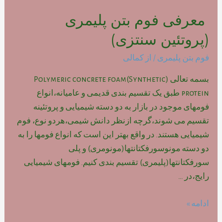
معرفی فوم بتن پلیمری
(پروتئین سنتزی)
فوم بتن پلیمری
/ از
کمالی
بسمه تعالی (Polymeric concrete foam(Synthetic
protein طبق یک تقسیم بندی قدیمی و عامیانه،انواع
فومهای موجود در بازار به دو دسته شیمیایی و پروتئینه
تقسیم می شوند،گرچه ازنظر دانش شیمی،هردو نوع، فوم
شیمیایی هستند. در واقع بهتر این است که انواع فومها را به
دو دسته مونوسورفکتانتها(مونومری) و پلی
سورفکتانتها(پلیمری) تقسیم بندی کنیم. فومهای شیمیایی
رایج،در …
معرفی
ادامه »
فوم