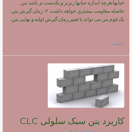
حبابها:هرچه اندازه حبابها ریزتر و یکدست تر باشد بتن
حاصله مقاومت بیشتری خواهد داشت. ۲- زمان گیرش بتن:
یک فوم بتن می تواند با تغییر زمان گیرش اولیه و نهایی بتن،
…
تاثیر
ادامه »
نوع
فوم
بر
روی
مقاومت
بتن
سبک
کاربرد بتن سبک سلولی CLC
درباره بتن سبک clc
/ از
کمالی