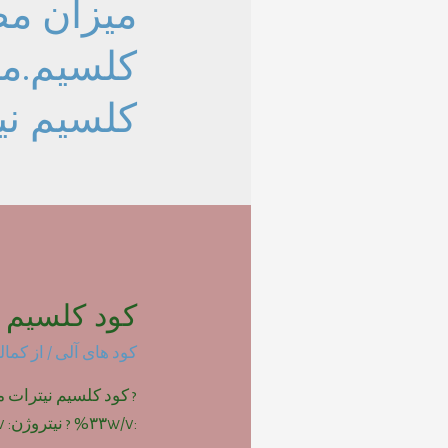
میزان م
کلسیم.م
کلسیم نی
کود کلسیم ن
کود های آلی
/ از
کمال
? کود کلسیم نیترات ما
:۳۳w/v% ? نیتروژن: ۱۵w/v% بازدیدها: 605