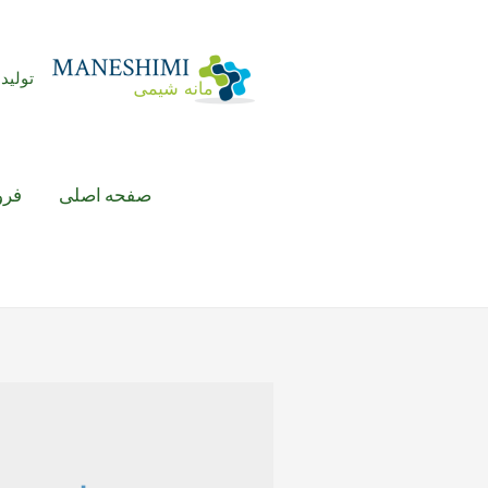
رش
ه
حتوا
تولید 
صفحه اصلی
فرو