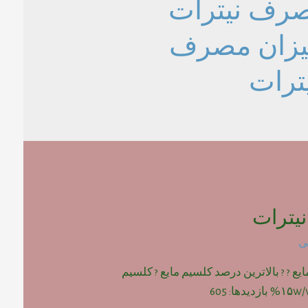
صرف نیترات
یزان مصرف
ترات
یترات
ی
یع ? ? بالاترین درصد کلسیم مایع ? کلسیم