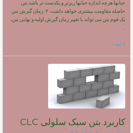
حبابها:هرچه اندازه حبابها ریزتر و یکدست تر باشد بتن
حاصله مقاومت بیشتری خواهد داشت. ۲- زمان گیرش بتن:
یک فوم بتن می تواند با تغییر زمان گیرش اولیه و نهایی بتن،
…
تاثیر
ادامه »
نوع
فوم
بر
روی
مقاومت
بتن
سبک
کاربرد بتن سبک سلولی CLC
درباره بتن سبک clc
/ از
کمالی