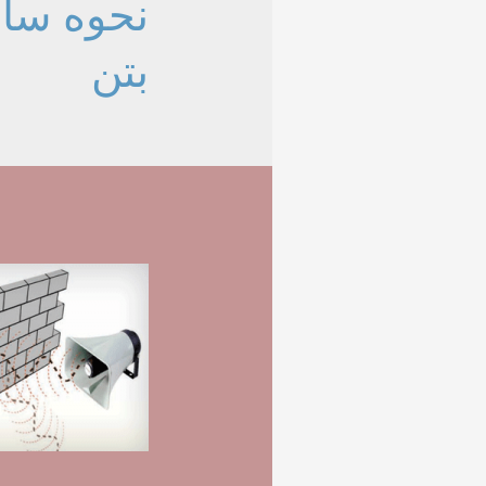
نحوه ساخ
بتن