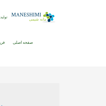
رش
ه
حتوا
تولید 
صفحه اصلی
فرو