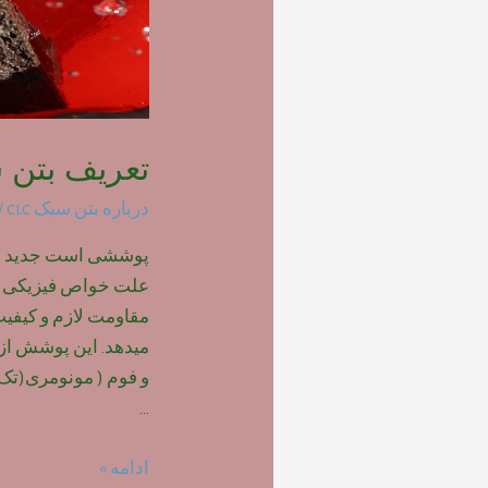
تعریف بتن س
درباره بتن سبک clc
/ 
پوششی است جدید ج
علت خواص فیزیکی من
مقاومت لازم و کیفیت
میدهد. این پوشش از 
و فوم ( مونومری(تک 
…
تعریف
ادامه »