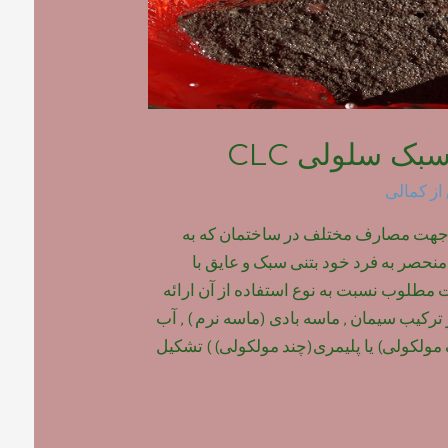
بک سلولی CLC
از
کمالی
هت مصارف مختلف در ساختمان که به
حصر به فرد خود بتنی سبک و عایق با
 مطلوب نسبت به نوع استفاده از آن ارائه
ترکیب سیمان , ماسه بادی (ماسه نرم ) , آب
مولکولی) یا پلیمری(چند مولکولی) ) تشکیل