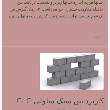
حبابها:هرچه اندازه حبابها ریزتر و یکدست تر باشد بتن
حاصله مقاومت بیشتری خواهد داشت. ۲- زمان گیرش بتن:
یک فوم بتن می تواند با تغییر زمان گیرش اولیه و نهایی بتن،
…
تاثیر
ادامه »
نوع
فوم
بر
روی
مقاومت
بتن
سبک
کاربرد بتن سبک سلولی CLC
درباره بتن سبک clc
/ از
کمالی