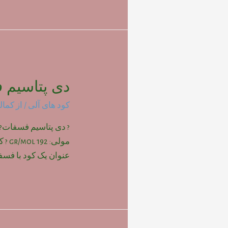
دی پتاسیم 
کود های آلی
/ از
کمال
? دی پتاسیم فسفات?
مولی
عنوان یک کود با فسفر و 