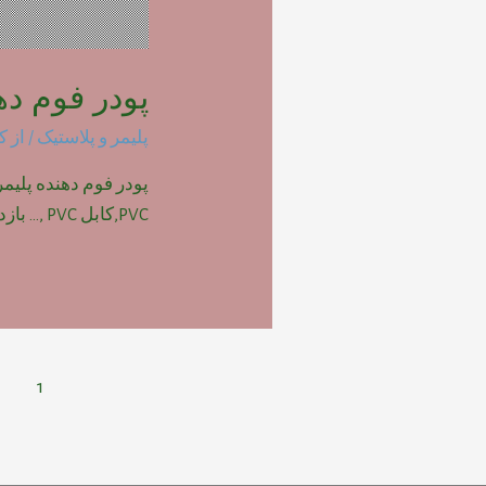
پودر فوم دهنده پ
پلیمر و پلاستیک
/ از
ک
PVC,کابل PVC ,… بازدیدها: 1710
راهبری
1
نوشته‌ها