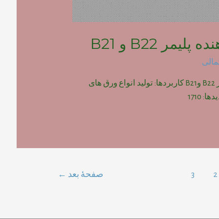
لیمر B22 و B21
مالی
پودر فوم دهنده پلیمر B22 وB21 کاربردها: تولید انواع ورق های
2
3
صفحهٔ بعد
←