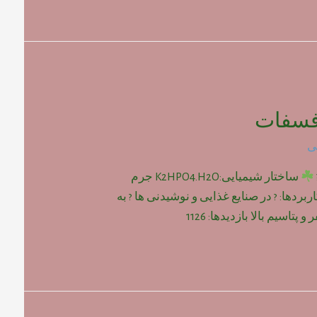
فسفات
ی
ساختار شیمیایی:K2HPO4.H2O جرم
: gr/mol 192 ? کاربردها: ? در صنایع غذایی و نوشیدنی ها ? به
پتاسیم بالا بازدیدها: 1126