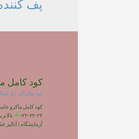
پف کننده
کود کامل ما
کود های آلی
/ از
کمال
۲۲-۲۲-۲۲?
بالاتر
آزمایشگاه ( آنالیز عناصر 