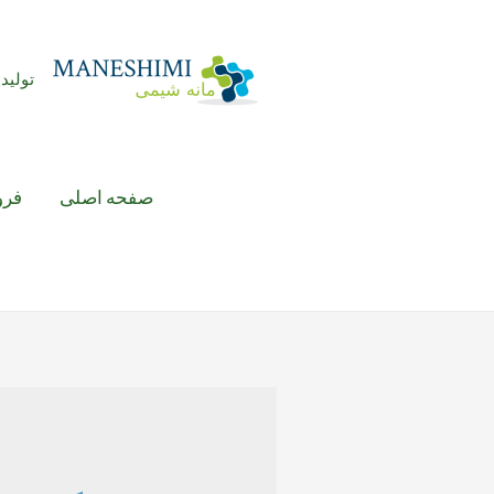
رش
ه
حتوا
تولید 
صفحه اصلی
فرو