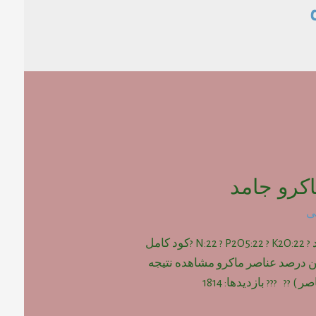
کرو جامد
ی
کود کامل ماکرو جامد ? N:22 ? P2O5:22 ? K2O:22 ?کود کامل
ین درصد عناصر ماکرو مشاهده نتیجه
) ?? ??? بازدیدها: 1814