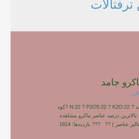
 ترفتالات
کرو جامد
لی
کود کامل ماکرو جامد ? N:22 ? P2O5:22 ? K2O:22 ?کود
بالاترین درصد عناصر ماکرو مشاهده
لیز عناصر ) ?? ??? بازدیدها: 1814