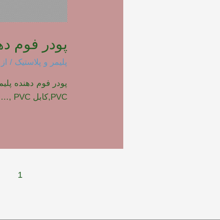
پودر فوم دهنده پ
پلیمر و پلاستیک
/ از
PVC,کابل PVC ,… بازدیدها: 1710
راهبری
1
نوشته‌ها