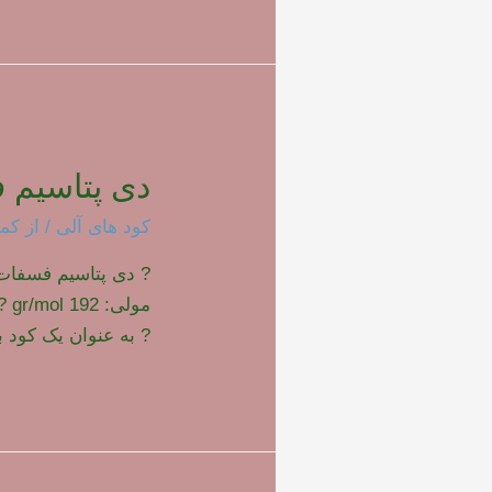
دی پتاسیم 
کود های آلی
/ از
کما
? دی پتاسیم فسفا
مول
? به عنوان یک کود با ف