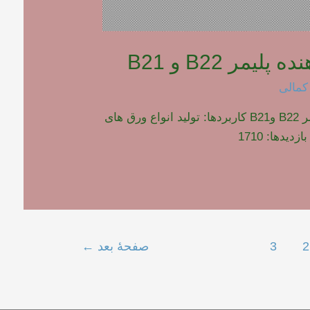
لیمر B22 و B21
کمالی
پودر فوم دهنده پلیمر B22 وB21 کاربردها: تولید انواع ورق های
2
3
صفحهٔ بعد
←