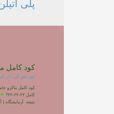
پلی اتیلن
کود کامل ما
کود های آلی
/ از
کما
کامل ۲۲-۲۲-۲۲?
نتیجه آزمایشگاه ( آنا