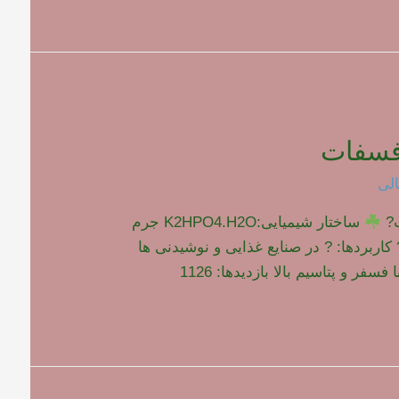
فسفات
لی
ت?
ساختار شیمیایی:K2HPO4.H2O جرم
ی: gr/mol 192 ? کاربردها: ? در صنایع غذایی و نوشیدنی ها
سفر و پتاسیم بالا بازدیدها: 1126