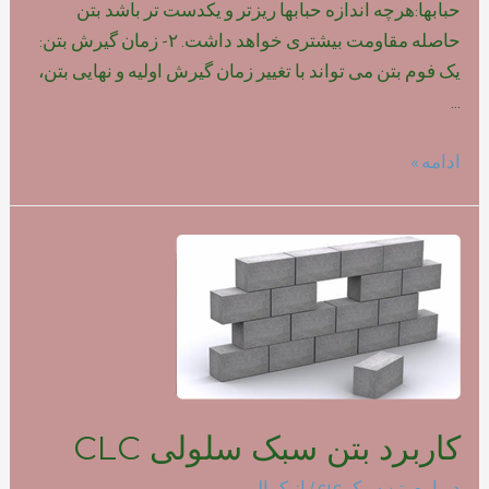
حبابها:هرچه اندازه حبابها ریزتر و یکدست تر باشد بتن
حاصله مقاومت بیشتری خواهد داشت. ۲- زمان گیرش بتن:
یک فوم بتن می تواند با تغییر زمان گیرش اولیه و نهایی بتن،
…
تاثیر
ادامه »
نوع
فوم
بر
روی
مقاومت
بتن
سبک
کاربرد بتن سبک سلولی CLC
درباره بتن سبک clc
/ از
کمالی