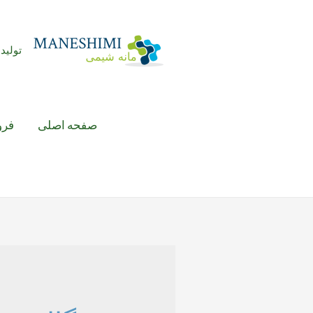
رش
ه
حتوا
تولید 
صفحه اصلی
فرو