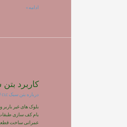
تاثیر
ادامه »
نوع
فوم
بر
روی
مقاومت
بتن
سبک
کاربرد بتن س
درباره بتن سبک clc
/ 
بلوک های غیر باربر و
بام کف سازی طبقات پ
عمرانی ساخت قطعات