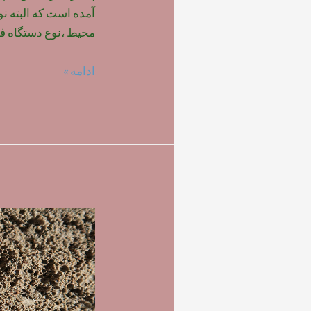
آمده است که البته ن
محیط ،نوع دستگاه فو
میزان
ادامه »
و
نحوه
مصرف
فوم
بتن
پلیمری