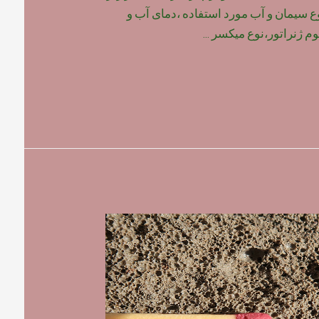
وع سیمان و آب مورد استفاده ،دمای آب و
م ژنراتور،نوع میکسر …