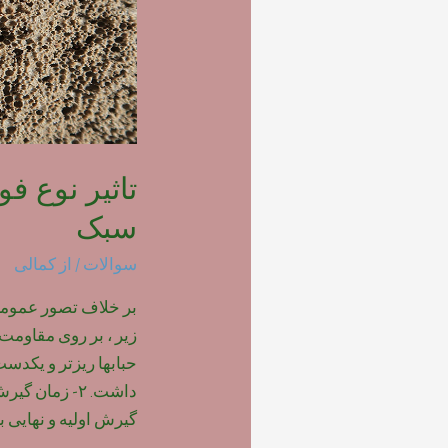
تاثیر نوع ف
سبک
سوالات
/ از
کمالی
بر خلاف تصور عمومی ،
حبابها ریزتر و یکدس
داشت. ۲- زمان
گیرش اولیه و نهایی ب